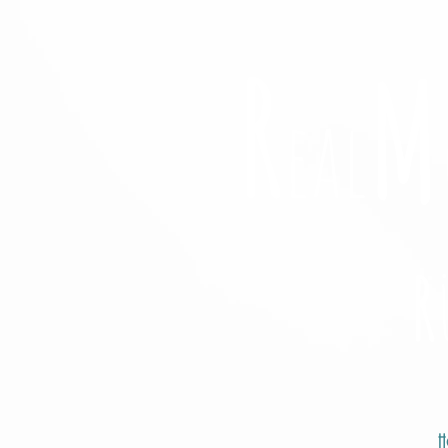
R
M
eal
R
H