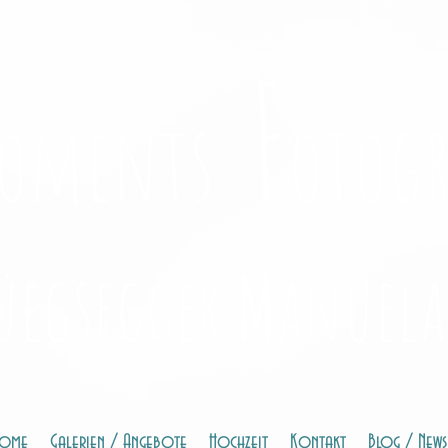
F
oments
otogr
üegsegger
M
anuela
ome
Galerien / Angebote
Hochzeit
Kontakt
Blog / News