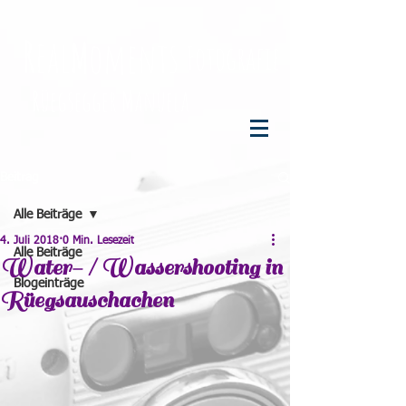
R
eal
M
oments
F
otografie
R
üegsegger
M
anuela
Beitrag
Alle Beiträge
4. Juli 2018
0 Min. Lesezeit
Alle Beiträge
Water- / Wassershooting in
Blogeinträge
Rüegsauschachen