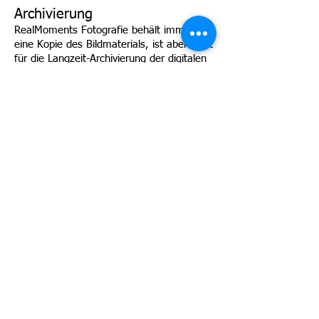
Archivierung
RealMoments Fotografie behält immer
eine Kopie des Bildmaterials, ist aber nicht
für die Langzeit-Archivierung der digitalen
Bilddaten verantwortlich. Bitte achten Sie
auf eine sorgfälltige Aufbewahrung Ihres
Bildmaterials und beachen Sie eine evtl.
Neukopierung/Neuspeicherung auf einen
neuen Datenträger um einen
Datenverlust, bzw. eine Unlesbarkeit des
Mediums zu vermeiden.
Force Majeure
Termingebundene Aufträge, wie z.B.
Hochzeiten, werden von RealMoments
Fotografie mit hoher Sorgfalt geplant,
dass genügend Zeitreserve bei der Anfahrt
bleibt. Bei aussergewöhnlichen und
unvorhersehbaren Ereignissen kann jedoch
ein rechtzeitiges Erscheinen der Fotografin
nicht garantiert werden.
Die Fotografin kann rechtmässig nicht