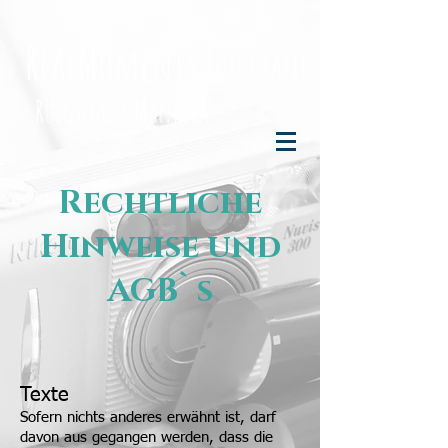
R
eal
M
oments
F
otografie
R
üegsegger
M
anuela
Rechtliche
Hinweise und
AGB`s
Texte
Sofern nichts anderes erwähnt ist, darf
davon aus gegangen werden, dass die