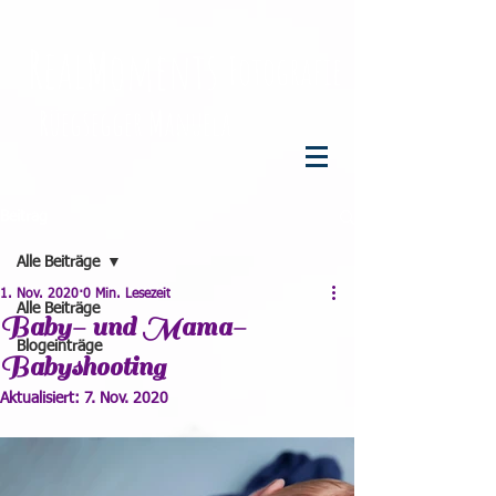
R
eal
M
oments
F
otografie
R
üegsegger
M
anuela
Beitrag
Alle Beiträge
1. Nov. 2020
0 Min. Lesezeit
Alle Beiträge
Baby- und Mama-
Blogeinträge
Babyshooting
Aktualisiert:
7. Nov. 2020