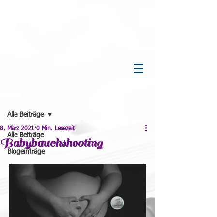
R
eal
M
oments
F
otografie
R
üegsegger
M
anuela
Beitrag
Alle Beiträge
8. März 2021
0 Min. Lesezeit
Alle Beiträge
Babybauchshooting
Blogeinträge