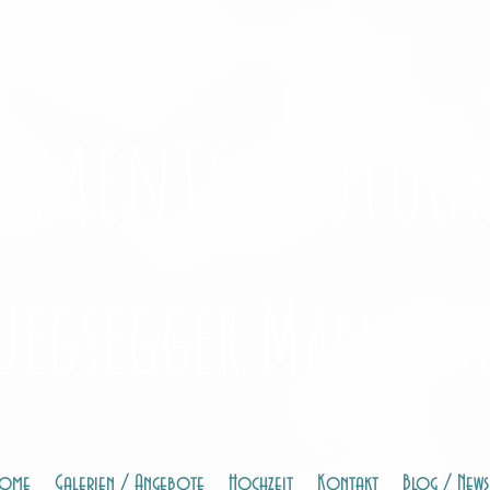
F
oments
otogr
üegsegger
M
anuela
ome
Galerien / Angebote
Hochzeit
Kontakt
Blog / News