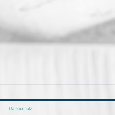
Newbornshooting
Newb
Datenschutz