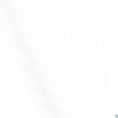
R
M
eal
R
H