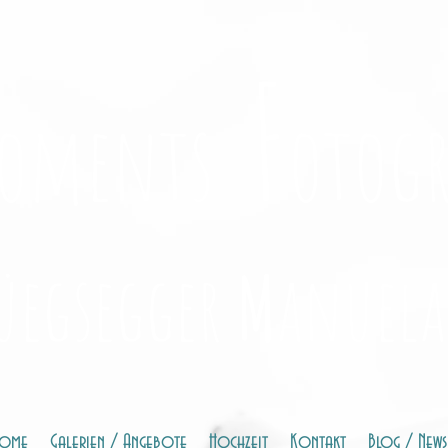
F
oments
otogr
üegsegger
M
anuela
ome
Galerien / Angebote
Hochzeit
Kontakt
Blog / News