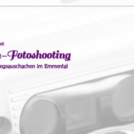
eit
Fotoshooting
üegsauschachen im Emmental