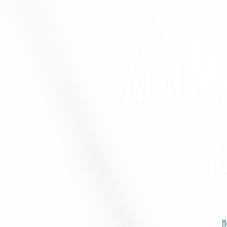
R
M
eal
R
H