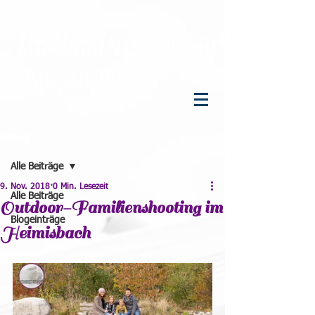
R
eal
M
oments
F
otografie
R
üegsegger
M
anuela
Beitrag
Alle Beiträge
9. Nov. 2018
0 Min. Lesezeit
Alle Beiträge
Outdoor-Familienshooting im
Blogeinträge
Heimisbach