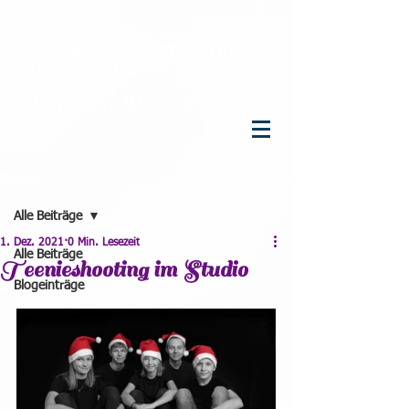
R
eal
M
oments
F
otografie
R
üegsegger
M
anuela
Beitrag
Alle Beiträge
1. Dez. 2021
0 Min. Lesezeit
Alle Beiträge
Teenieshooting im Studio
Blogeinträge